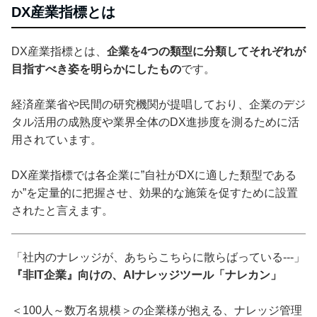
DX産業指標とは
DX産業指標とは、
企業を4つの類型に分類してそれぞれが
目指すべき姿を明らかにしたもの
です。
経済産業省や民間の研究機関が提唱しており、企業のデジ
タル活用の成熟度や業界全体のDX進捗度を測るために活
用されています。
DX産業指標では各企業に”自社がDXに適した類型である
か”を定量的に把握させ、効果的な施策を促すために設置
されたと言えます。
「社内のナレッジが、あちらこちらに散らばっている---」
『非IT企業』向けの、AIナレッジツール「ナレカン」
＜100人～数万名規模＞の企業様が抱える、ナレッジ管理