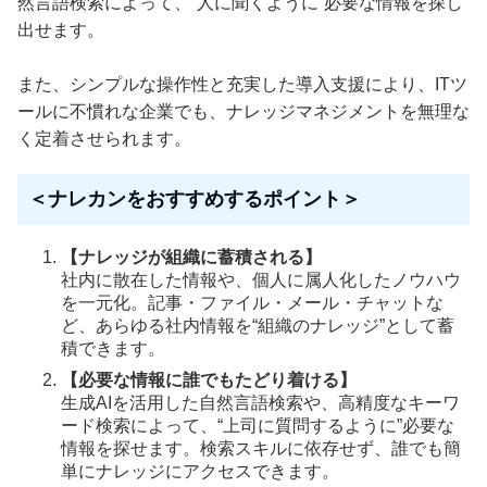
然言語検索によって、“人に聞くように”必要な情報を探し
出せます。
また、シンプルな操作性と充実した導入支援により、ITツ
ールに不慣れな企業でも、ナレッジマネジメントを無理な
く定着させられます。
＜ナレカンをおすすめするポイント＞
【ナレッジが組織に蓄積される】
社内に散在した情報や、個人に属人化したノウハウ
を一元化。記事・ファイル・メール・チャットな
ど、あらゆる社内情報を“組織のナレッジ”として蓄
積できます。
【必要な情報に誰でもたどり着ける】
生成AIを活用した自然言語検索や、高精度なキーワ
ード検索によって、“上司に質問するように”必要な
情報を探せます。検索スキルに依存せず、誰でも簡
単にナレッジにアクセスできます。