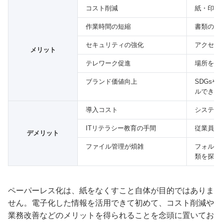
コスト削減
紙・印刷
作業時間の短縮
書類の検
セキュリティの強化
アクセス
メリット
テレワーク促進
場所を問
ブランド価値向上
SDGs
ルできる
導入コスト
システム
ITリテラシー教育の手間
従業員へ
デメリット
ファイル管理が煩雑
フォルダ
類を探し
ペーパーレス化は、紙をなくすこと自体が目的ではありま
せん。電子化した情報を活用できて初めて、コスト削減や
業務改善などのメリットを得られることを念頭に置いてお