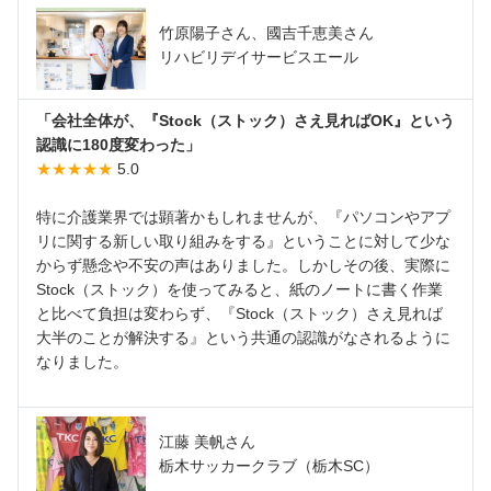
竹原陽子さん、國吉千恵美さん
リハビリデイサービスエール
「会社全体が、『Stock（ストック）さえ見ればOK』という
認識に180度変わった」
★★★★★
5.0
特に介護業界では顕著かもしれませんが、『パソコンやアプ
リに関する新しい取り組みをする』ということに対して少な
からず懸念や不安の声はありました。しかしその後、実際に
Stock（ストック）を使ってみると、紙のノートに書く作業
と比べて負担は変わらず、『Stock（ストック）さえ見れば
大半のことが解決する』という共通の認識がなされるように
なりました。
江藤 美帆さん
栃木サッカークラブ（栃木SC）