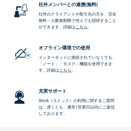
社外メンバーとの連携
(無料)
社外のクライアントや取引先の方を、完全
無料・人数無制限で何人でも招待すること
ができます。詳細は
こちら
。
オフライン環境
での使用
インターネットに接続されていなくても、
「ノート」「タスク」機能を使用できま
す。詳細は
こちら
。
充実サポート
Stock（ストック）の利用に関するご質問
は、遅くとも、通常1営業日以内にご返信
しております。