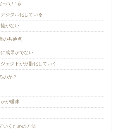
なっている
まデジタル化している
前提がない
業の共通点
のに成果がでない
ロジェクトが形骸化していく
るのか？
る
いかが曖昧
ていくための方法