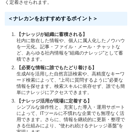
く定着させられます。
＜ナレカンをおすすめするポイント＞
【ナレッジが組織に蓄積される】
社内に散在した情報や、個人に属人化したノウハウ
を一元化。記事・ファイル・メール・チャットな
ど、あらゆる社内情報を“組織のナレッジ”として蓄
積できます。
【必要な情報に誰でもたどり着ける】
生成AIを活用した自然言語検索や、高精度なキーワ
ード検索によって、“上司に質問するように”必要な
情報を探せます。検索スキルに依存せず、誰でも簡
単にナレッジにアクセスできます。
【ナレッジ活用が現場に定着する】
シンプルな操作性と、充実した導入・運用サポート
によって、ITツールに不慣れな企業でも無理なく活
用できます。さらに、情報を継続的に更新・整理で
きる仕組みにより、“使われ続けるナレッジ基盤”を
実現します。