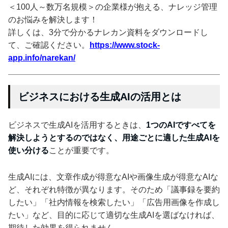
＜100人～数万名規模＞の企業様が抱える、ナレッジ管理
のお悩みを解決します！
詳しくは、3分で分かるナレカン資料をダウンロードし
て、ご確認ください。
https://www.stock-
app.info/narekan/
ビジネスにおける生成AIの活用とは
ビジネスで生成AIを活用するときは、
1つのAIですべてを
解決しようとするのではなく、用途ごとに適した生成AIを
使い分ける
ことが重要です。
生成AIには、文章作成が得意なAIや画像生成が得意なAIな
ど、それぞれ特徴が異なります。そのため「議事録を要約
したい」「社内情報を検索したい」「広告用画像を作成し
たい」など、目的に応じて適切な生成AIを選ばなければ、
期待した効果を得られません。