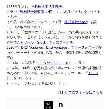
1986年生まれ。
早稲田大学法学部
卒。
新卒で、
野村総合研究所
（NRI）に、経営コンサルタントとし
て入社。
その後、株式会社リンクライブ（現：
株式会社Stock
）を設
立。代表取締役に就任。
2018年、「世界中の『非IT企業』から、情報共有のストレス
を取り除く」ことをミッションに、チームの情報を最も簡単に
管理できるツール「
Stock
」を正式ローンチ。
2020年、
DNX Ventures
、
East Ventures
、
マネーフォワード
等
のベンチャーキャピタル（VC）から、総額1億円の資金調達を
実施。
2021年、東洋経済「
すごいベンチャー100
」に選出。
2024年、100名～数万名規模の企業のナレッジ管理の課題解決
のために『非IT企業』向けの、AIナレッジツール、「
ナレカ
ン
」をαローンチ。
2026年、「
ナレカン
」を正式ローンチ。
詳しいプロフィールはこちら