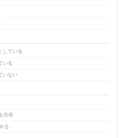
如
としている
ている
ていない
トを共有
始める