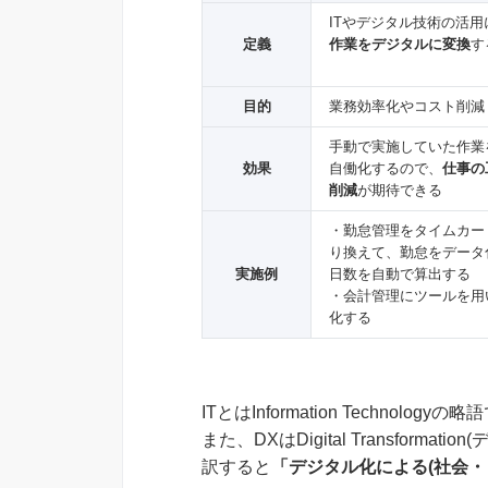
ITやデジタル技術の活用
定義
作業をデジタルに変換
す
目的
業務効率化やコスト削減
手動で実施していた作業
効果
自働化するので、
仕事の
削減
が期待できる
・勤怠管理をタイムカー
り換えて、勤怠をデータ
実施例
日数を自動で算出する
・会計管理にツールを用
化する
ITとはInformation Technologyの略
また、DXはDigital Transfor
訳すると
「デジタル化による(社会・