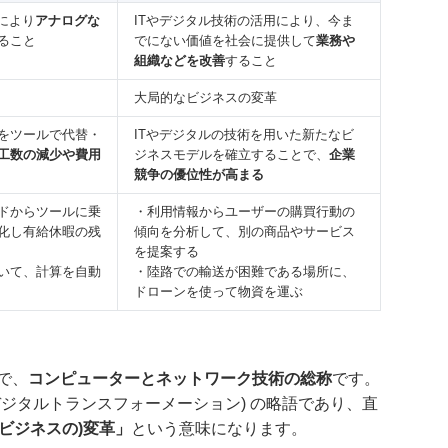
により
アナログな
ITやデジタル技術の活用により、今ま
ること
でにない価値を社会に提供して
業務や
組織などを改善
すること
大局的なビジネスの変革
をツールで代替・
ITやデジタルの技術を用いた新たなビ
工数の減少や費用
ジネスモデルを確立することで、
企業
競争の優位性が高まる
ドからツールに乗
・利用情報からユーザーの購買行動の
化し有給休暇の残
傾向を分析して、別の商品やサービス
を提案する
いて、計算を自動
・陸路での輸送が困難である場所に、
ドローンを使って物資を運ぶ
語で、
コンピューターとネットワーク技術の総称
です。
mation(デジタルトランスフォーメーション) の略語であり、直
ビジネスの)変革」
という意味になります。