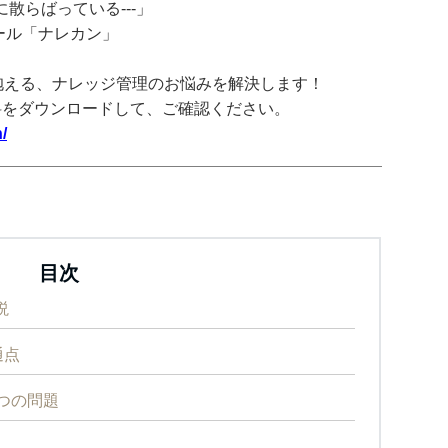
散らばっている---」
ツール「ナレカン」
抱える、ナレッジ管理のお悩みを解決します！
料をダウンロードして、ご確認ください。
/
目次
説
通点
つの問題