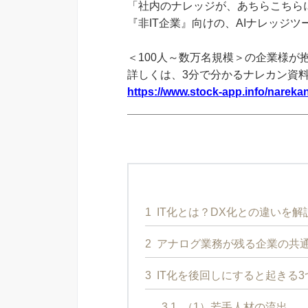
「社内のナレッジが、あちらこちらに
『非IT企業』向けの、AIナレッジ
＜100人～数万名規模＞の企業様が
詳しくは、3分で分かるナレカン資
https://www.stock-app.info/narekan
1
IT化とは？DX化との違いを解
2
アナログ業務が残る企業の共
3
IT化を後回しにすると起きる3
3.1
（1）若手人材の流出