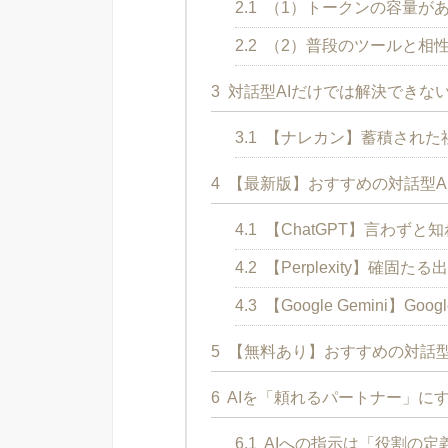
2.1
（1）トークンの容量が
2.2
（2）普段のツールと相
3
対話型AIだけでは解決できな
3.1
【ナレカン】蓄積された社
4
【最新版】おすすめの対話型A
4.1
【ChatGPT】言わずと
4.2
【Perplexity】確
4.3
【Google Gemini】
5
【無料あり】おすすめの対話型
6
AIを「頼れるパートナー」に
6.1
AIへの指示は「役割の定