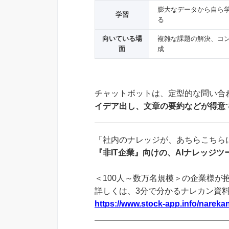
膨大なデータから自ら
学習
る
向いている場
複雑な課題の解決、コ
面
成
チャットボットは、定型的な問い合
イデア出し、文章の要約などが得意
「社内のナレッジが、あちらこちらに
『非IT企業』向けの、AIナレッジ
＜100人～数万名規模＞の企業様が
詳しくは、3分で分かるナレカン資
https://www.stock-app.info/narekan