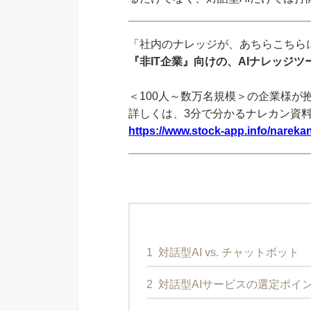
「社内のナレッジが、あちらこちらに
『非IT企業』向けの、AIナレッジ
＜100人～数万名規模＞の企業様が
詳しくは、3分で分かるナレカン資
https://www.stock-app.info/narekan
1
対話型AI vs. チャットボット
2
対話型AIサービスの選定ポイ