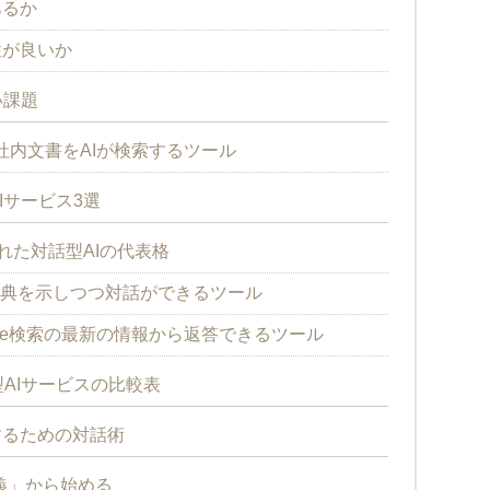
あるか
性が良いか
い課題
内文書をAIが検索するツール
Iサービス3選
知れた対話型AIの代表格
固たる出典を示しつつ対話ができるツール
Google検索の最新の情報から返答できるツール
AIサービスの比較表
するための対話術
義」から始める