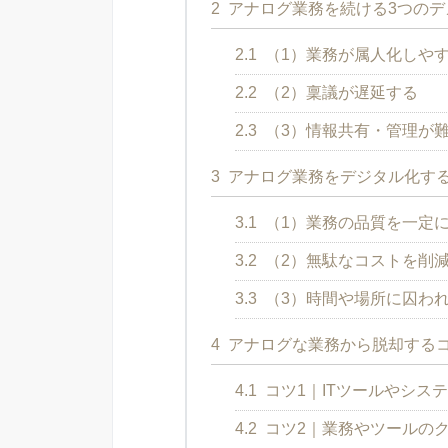
2
アナログ業務を続ける3つのデ
2.1
（1）業務が属人化しや
2.2
（2）稟議が遅延する
2.3
（3）情報共有・管理が
3
アナログ業務をデジタル化する
3.1
（1）業務の品質を一定
3.2
（2）無駄なコストを削
3.3
（3）時間や場所に囚わ
4
アナログな業務から脱却する
4.1
コツ1｜ITツールやシス
4.2
コツ2｜業務やツールの