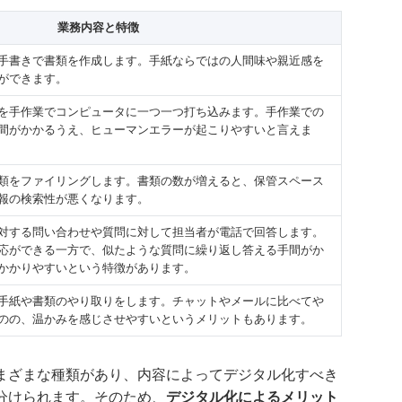
業務内容と特徴
手書きで書類を作成します。手紙ならではの人間味や親近感を
ができます。
を手作業でコンピュータに一つ一つ打ち込みます。手作業での
間がかかるうえ、ヒューマンエラーが起こりやすいと言えま
類をファイリングします。書類の数が増えると、保管スペース
報の検索性が悪くなります。
対する問い合わせや質問に対して担当者が電話で回答します。
応ができる一方で、似たような質問に繰り返し答える手間がか
かかりやすいという特徴があります。
手紙や書類のやり取りをします。チャットやメールに比べてや
のの、温かみを感じさせやすいというメリットもあります。
まざまな種類があり、内容によってデジタル化すべき
分けられます。そのため、
デジタル化によるメリット