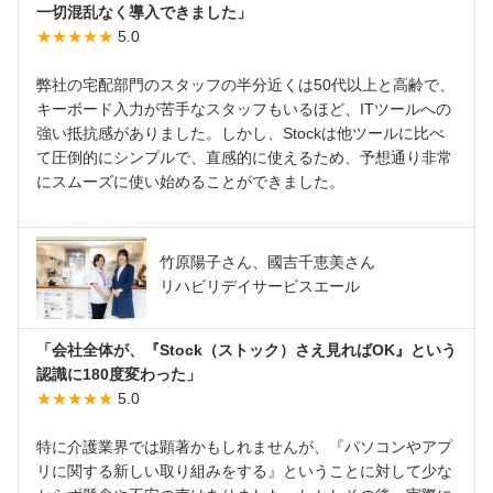
一切混乱なく導入できました」
★★★★★
5.0
弊社の宅配部門のスタッフの半分近くは50代以上と高齢で、
キーボード入力が苦手なスタッフもいるほど、ITツールへの
強い抵抗感がありました。しかし、Stockは他ツールに比べ
て圧倒的にシンプルで、直感的に使えるため、予想通り非常
にスムーズに使い始めることができました。
竹原陽子さん、國吉千恵美さん
リハビリデイサービスエール
「会社全体が、『Stock（ストック）さえ見ればOK』という
認識に180度変わった」
★★★★★
5.0
特に介護業界では顕著かもしれませんが、『パソコンやアプ
リに関する新しい取り組みをする』ということに対して少な