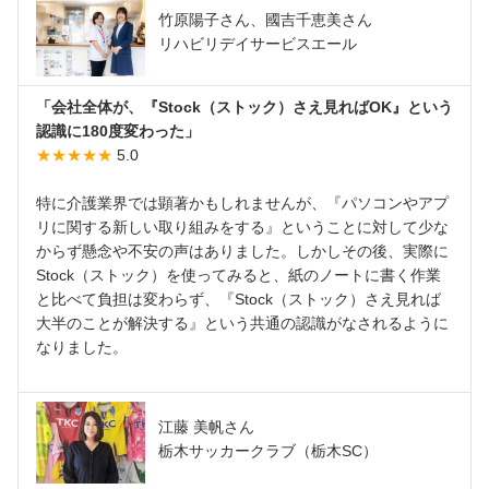
竹原陽子さん、國吉千恵美さん
リハビリデイサービスエール
「会社全体が、『Stock（ストック）さえ見ればOK』という
認識に180度変わった」
★★★★★
5.0
特に介護業界では顕著かもしれませんが、『パソコンやアプ
リに関する新しい取り組みをする』ということに対して少な
からず懸念や不安の声はありました。しかしその後、実際に
Stock（ストック）を使ってみると、紙のノートに書く作業
と比べて負担は変わらず、『Stock（ストック）さえ見れば
大半のことが解決する』という共通の認識がなされるように
なりました。
江藤 美帆さん
栃木サッカークラブ（栃木SC）