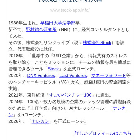
www.stock-app.info/
1986年生まれ。
早稲田大学法学部
卒。
新卒で、
野村総合研究所
（NRI）に、経営コンサルタントとし
て入社。
その後、株式会社リンクライブ（現：
株式会社Stock
）を設
立。代表取締役に就任。
2018年、「世界中の『非IT企業』から、情報共有のストレス
を取り除く」ことをミッションに、チームの情報を最も簡単に
管理できるツール「
Stock
」を正式ローンチ。
2020年、
DNX Ventures
、
East Ventures
、
マネーフォワード
等
のベンチャーキャピタル（VC）から、総額1億円の資金調達を
実施。
2021年、東洋経済「
すごいベンチャー100
」に選出。
2024年、100名～数万名規模の企業のナレッジ管理の課題解決
のために『非IT企業』向けの、AIナレッジツール、「
ナレカ
ン
」をαローンチ。
2026年、「
ナレカン
」を正式ローンチ。
詳しいプロフィールはこちら