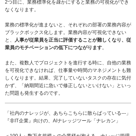
2つ目に、業務標準化を疎かにすると業務の可視化ができ
なくなります。
業務の標準化が進まないと、それぞれの部署の業務内容が
ブラックボックス化します。業務内容が可視化できない
と、
人事が従業員を正当に評価することが難しくなり、従
業員のモチベーションの低下につながります
。
また、複数人でプロジェクトを進行する時に、自他の業務
を可視化できなければ、仕事量や時間のマネジメントも難
しくなります。結果、完了していないタスクの存在に気付
かず、「納期間近に急いで修正しないといけない」といっ
た問題も発生するのです。
「社内のナレッジが、あちらこちらに散らばっている---」
『非IT企業』向けの、AIナレッジツール「ナレカン」
＜100人～数万名規模＞の企業様が抱える、ナレッジ管理