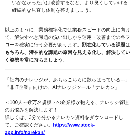
いかなかった点は改善するなど、より良くしていける
継続的な見直し体制を整えましょう。
以上のように、業務標準化では業務スピードの向上に向け
て、解決すべき課題の洗い出しから運用・改善までの各フ
ローを確実に行う必要があります。
顕在化している課題は
もちろん、潜在的な課題の原因を見える化し、解決してい
く姿勢を常に持ちましょう
。
「社内のナレッジが、あちらこちらに散らばっている---」
『非IT企業』向けの、AIナレッジツール「ナレカン」
＜100人～数万名規模＞の企業様が抱える、ナレッジ管理
のお悩みを解決します！
詳しくは、3分で分かるナレカン資料をダウンロードし
て、ご確認ください。
https://www.stock-
app.info/narekan/