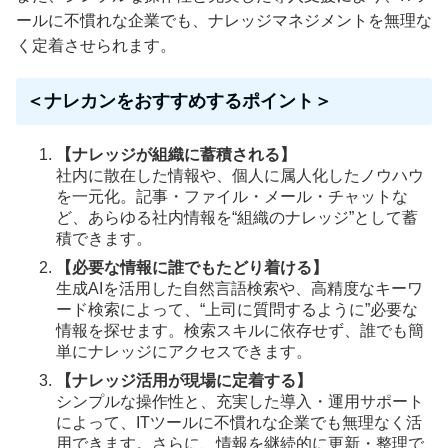
ールに不慣れな企業でも、ナレッジマネジメントを無理な
く定着させられます。
＜ナレカンをおすすめするポイント＞
【ナレッジが組織に蓄積される】
社内に散在した情報や、個人に属人化したノウハウ
を一元化。記事・ファイル・メール・チャットな
ど、あらゆる社内情報を“組織のナレッジ”として蓄
積できます。
【必要な情報に誰でもたどり着ける】
生成AIを活用した自然言語検索や、高精度なキーワ
ード検索によって、“上司に質問するように”必要な
情報を探せます。検索スキルに依存せず、誰でも簡
単にナレッジにアクセスできます。
【ナレッジ活用が現場に定着する】
シンプルな操作性と、充実した導入・運用サポート
によって、ITツールに不慣れな企業でも無理なく活
用できます。さらに、情報を継続的に更新・整理で