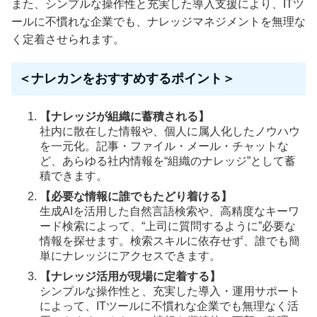
また、シンプルな操作性と充実した導入支援により、ITツ
ールに不慣れな企業でも、ナレッジマネジメントを無理な
く定着させられます。
＜ナレカンをおすすめするポイント＞
【ナレッジが組織に蓄積される】
社内に散在した情報や、個人に属人化したノウハウ
を一元化。記事・ファイル・メール・チャットな
ど、あらゆる社内情報を“組織のナレッジ”として蓄
積できます。
【必要な情報に誰でもたどり着ける】
生成AIを活用した自然言語検索や、高精度なキーワ
ード検索によって、“上司に質問するように”必要な
情報を探せます。検索スキルに依存せず、誰でも簡
単にナレッジにアクセスできます。
【ナレッジ活用が現場に定着する】
シンプルな操作性と、充実した導入・運用サポート
によって、ITツールに不慣れな企業でも無理なく活