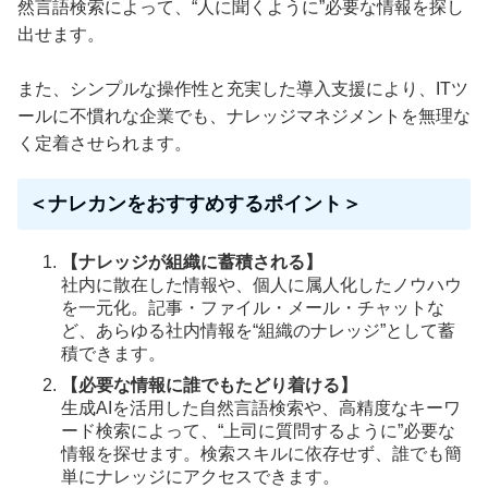
然言語検索によって、“人に聞くように”必要な情報を探し
出せます。
また、シンプルな操作性と充実した導入支援により、ITツ
ールに不慣れな企業でも、ナレッジマネジメントを無理な
く定着させられます。
＜ナレカンをおすすめするポイント＞
【ナレッジが組織に蓄積される】
社内に散在した情報や、個人に属人化したノウハウ
を一元化。記事・ファイル・メール・チャットな
ど、あらゆる社内情報を“組織のナレッジ”として蓄
積できます。
【必要な情報に誰でもたどり着ける】
生成AIを活用した自然言語検索や、高精度なキーワ
ード検索によって、“上司に質問するように”必要な
情報を探せます。検索スキルに依存せず、誰でも簡
単にナレッジにアクセスできます。