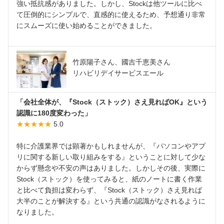
強い抵抗感がありました。しかし、Stockは他ツールに比べ
て圧倒的にシンプルで、直感的に使えるため、予想通り非常
にスムーズに使い始めることができました。
竹原陽子さん、國吉千恵美さん
リハビリデイサービスエール
「会社全体が、『Stock（ストック）さえ見ればOK』という
認識に180度変わった」
★★★★★
5.0
特に介護業界では顕著かもしれませんが、『パソコンやアプ
リに関する新しい取り組みをする』ということに対して少な
からず懸念や不安の声はありました。しかしその後、実際に
Stock（ストック）を使ってみると、紙のノートに書く作業
と比べて負担は変わらず、『Stock（ストック）さえ見れば
大半のことが解決する』という共通の認識がなされるように
なりました。