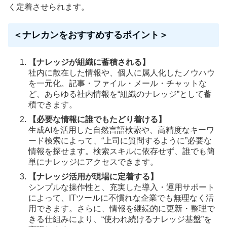
く定着させられます。
＜ナレカンをおすすめするポイント＞
【ナレッジが組織に蓄積される】
社内に散在した情報や、個人に属人化したノウハウ
を一元化。記事・ファイル・メール・チャットな
ど、あらゆる社内情報を“組織のナレッジ”として蓄
積できます。
【必要な情報に誰でもたどり着ける】
生成AIを活用した自然言語検索や、高精度なキーワ
ード検索によって、“上司に質問するように”必要な
情報を探せます。検索スキルに依存せず、誰でも簡
単にナレッジにアクセスできます。
【ナレッジ活用が現場に定着する】
シンプルな操作性と、充実した導入・運用サポート
によって、ITツールに不慣れな企業でも無理なく活
用できます。さらに、情報を継続的に更新・整理で
きる仕組みにより、“使われ続けるナレッジ基盤”を