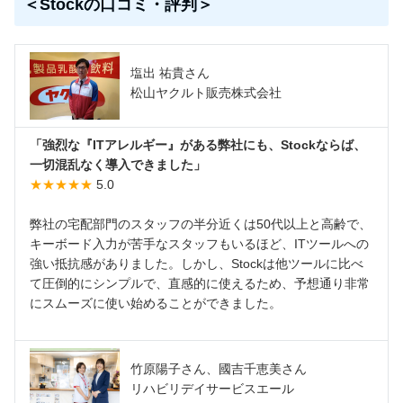
＜Stockの口コミ・評判＞
塩出 祐貴さん
松山ヤクルト販売株式会社
「強烈な『ITアレルギー』がある弊社にも、Stockならば、
一切混乱なく導入できました」
★★★★★
5.0
弊社の宅配部門のスタッフの半分近くは50代以上と高齢で、
キーボード入力が苦手なスタッフもいるほど、ITツールへの
強い抵抗感がありました。しかし、Stockは他ツールに比べ
て圧倒的にシンプルで、直感的に使えるため、予想通り非常
にスムーズに使い始めることができました。
竹原陽子さん、國吉千恵美さん
リハビリデイサービスエール