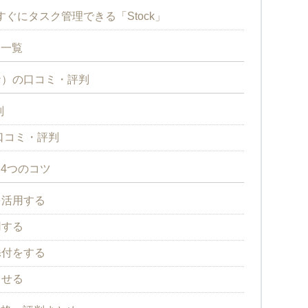
すぐにタスク管理できる「Stock」
用一覧
ナ）の口コミ・評判
判
る口コミ・評判
す4つのコツ
を活用する
用する
添付をする
させる