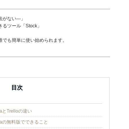
がない---」
ツール「Stock」
誰でも簡単に使い始められます。
目次
Trelloの違い
naの無料版でできること