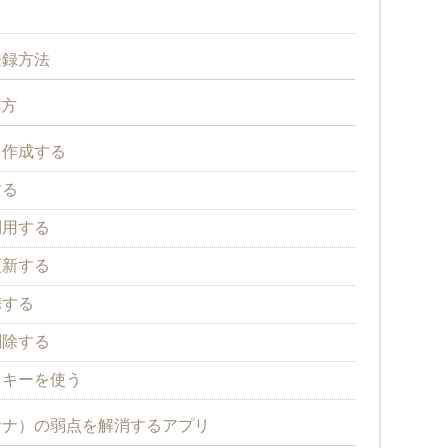
登録方法
い方
を作成する
する
利用する
更新する
携する
削除する
トキーを使う
アサナ）の弱点を解消するアプリ