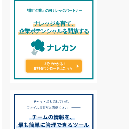
Standard
Advanced
1,800円/ユーザー/月
2,880円/ユーザー/月
3人～
3人～
チーム全体で5,000GB～
チーム全体で15,000GB～
リンクできるデバイス数
リンクできるデバイス数
は無制限
は無制限
最大100GBまでファイ
最大100GBまでファイ
ル転送可能
ル転送可能
180日以内に削除された
1年以内に削除されたフ
ファイルの復元が可能
ァイルの復元が可能
PDF の編集、署名の取
PDF の編集、署名の取
得が可能
得が可能
共有ファイルへのブラン
共有ファイルへのブラン
ド設定が可能
ド設定が可能
ファイルのパスワード保
ファイルのパスワード保
護が可能
護が可能