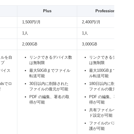
Plus
Professional
1,500円/月
2,400円/月
1人
1人
2,000GB
3,000GB
イルを自
リンクできるデバイス数
リンクできるデバイス数
ップ
は無制限
は無制限
バイス
最大50GBまでファイル
最大100GBまでファイ
転送可能
ル転送可能
ordsでロ
30日以内に削除された
180日以内に削除された
理
ファイルの復元が可能
ファイルの復元が可能
PDF の編集、署名の取
PDF の編集、署名の取
得が可能
得が可能
共有ファイルへのブラン
ド設定が可能
ファイルのパスワード保
護が可能