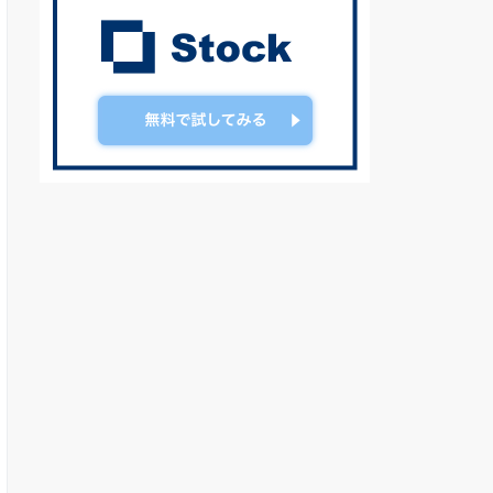
チームフォルダが利用可
チームフォルダが利用可
能
能
管理者によるファイル
管理者によるファイル
アクセス権限の付与が可
アクセス権限の付与が可
能
能
独自の暗号化キーでファ
イル保護を強化
コンプライアンスのトラ
ッキング
不審なアクティビティを
アラート
シングルサインオンが可
能