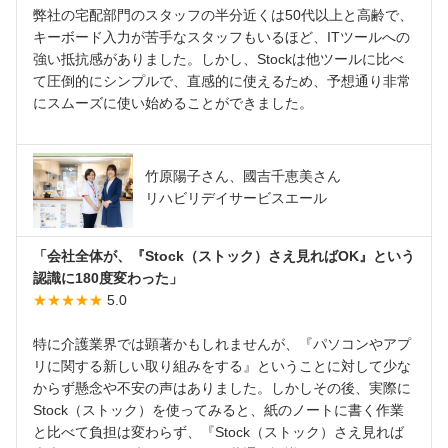
弊社の宅配部門のスタッフの半分近くは50代以上と高齢で、
キーボード入力が苦手なスタッフもいるほど、ITツールへの
強い抵抗感がありました。しかし、Stockは他ツールに比べ
て圧倒的にシンプルで、直感的に使えるため、予想通り非常
にスムーズに使い始めることができました。
竹原陽子さん、國吉千恵美さん
リハビリデイサービスエール
「会社全体が、『Stock（ストック）さえ見ればOK』という
認識に180度変わった」
★★★★★
5.0
特に介護業界では顕著かもしれませんが、『パソコンやアプ
リに関する新しい取り組みをする』ということに対して少な
からず懸念や不安の声はありました。しかしその後、実際に
Stock（ストック）を使ってみると、紙のノートに書く作業
と比べて負担は変わらず、『Stock（ストック）さえ見れば