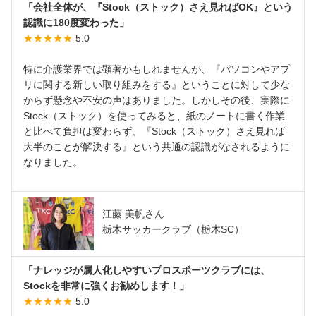
「会社全体が、『Stock（ストック）さえ見ればOK』という
認識に180度変わった」
★★★★★
5.0
特に介護業界では顕著かもしれませんが、『パソコンやアプ
リに関する新しい取り組みをする』ということに対して少な
からず懸念や不安の声はありました。しかしその後、実際に
Stock（ストック）を使ってみると、紙のノートに書く作業
と比べて負担は変わらず、『Stock（ストック）さえ見れば
大半のことが解決する』という共通の認識がなされるように
なりました。
江藤 美帆さん
栃木サッカークラブ（栃木SC）
「ナレッジが属人化しやすいプロスポーツクラブには、
Stockを非常に強くお勧めします！」
★★★★★
5.0