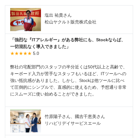
塩出 祐貴さん
松山ヤクルト販売株式会社
「強烈な『ITアレルギー』がある弊社にも、Stockならば、
一切混乱なく導入できました」
★★★★★
5.0
弊社の宅配部門のスタッフの半分近くは50代以上と高齢で、
キーボード入力が苦手なスタッフもいるほど、ITツールへの
強い抵抗感がありました。しかし、Stockは他ツールに比べ
て圧倒的にシンプルで、直感的に使えるため、予想通り非常
にスムーズに使い始めることができました。
竹原陽子さん、國吉千恵美さん
リハビリデイサービスエール