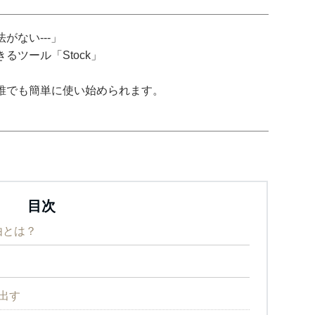
がない---」
ツール「Stock」
誰でも簡単に使い始められます。
目次
由とは？
い出す