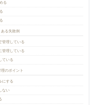
決める
る
る
くある失敗例
で管理している
に管理している
している
管理のポイント
ルにする
しない
る