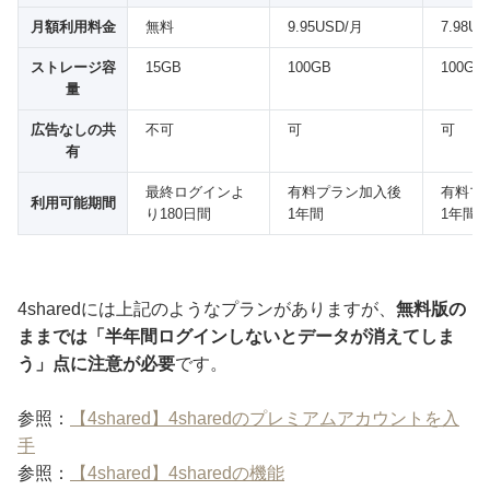
月額利用料金
無料
9.95USD/月
7.98U
ストレージ容
15GB
100GB
100GB
量
広告なしの共
不可
可
可
有
最終ログインよ
有料プラン加入後
有料プ
利用可能期間
り180日間
1年間
1年間
4sharedには上記のようなプランがありますが、
無料版の
ままでは「半年間ログインしないとデータが消えてしま
う」点に注意が必要
です。
参照：
【4shared】4sharedのプレミアムアカウントを入
手
参照：
【4shared】4sharedの機能