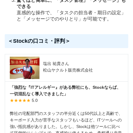
驚くほど簡単に、「タスク管理」「メッセージ」も
できる
直感的な操作で、「タスクの担当者・期日の設定」
と「メッセージでのやりとり」が可能です。
＜Stockの口コミ・評判＞
塩出 祐貴さん
松山ヤクルト販売株式会社
「強烈な『ITアレルギー』がある弊社にも、Stockならば、
一切混乱なく導入できました」
★★★★★
5.0
弊社の宅配部門のスタッフの半分近くは50代以上と高齢で、
キーボード入力が苦手なスタッフもいるほど、ITツールへの
強い抵抗感がありました。しかし、Stockは他ツールに比べ
て圧倒的にシンプルで、直感的に使えるため、予想通り非常