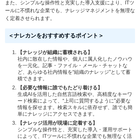
また、シンプルな操作性と充実した導入支援により、ITツ
ールに不慣れな企業でも、ナレッジマネジメントを無理な
く定着させられます。
＜ナレカンをおすすめするポイント＞
【ナレッジが組織に蓄積される】
社内に散在した情報や、個人に属人化したノウハウ
を一元化。記事・ファイル・メール・チャットな
ど、あらゆる社内情報を“組織のナレッジ”として蓄
積できます。
【必要な情報に誰でもたどり着ける】
生成AIを活用した自然言語検索や、高精度なキーワ
ード検索によって、“上司に質問するように”必要な
情報を探せます。検索スキルに依存せず、誰でも簡
単にナレッジにアクセスできます。
【ナレッジ活用が現場に定着する】
シンプルな操作性と、充実した導入・運用サポート
によって、ITツールに不慣れな企業でも無理なく活