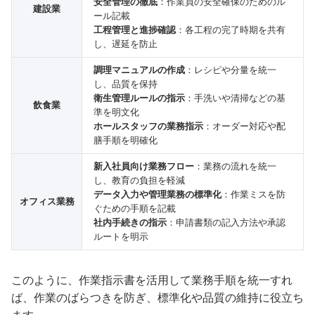
安全管理の徹底
：作業員の安全確保のためのル
建設業
ール記載
工程管理と進捗確認
：各工程の完了時期を共有
し、遅延を防止
調理マニュアルの作成
：レシピや分量を統一
し、品質を保持
衛生管理ルールの指示
：手洗いや清掃などの基
飲食業
準を明文化
ホールスタッフの業務指示
：オーダー対応や配
膳手順を明確化
新入社員向け業務フロー
：業務の流れを統一
し、教育の負担を軽減
データ入力や管理業務の標準化
：作業ミスを防
オフィス業務
ぐための手順を記載
社内手続きの指示
：申請書類の記入方法や承認
ルートを明示
このように、作業指示書を活用して業務手順を統一すれ
ば、作業のばらつきを防ぎ、標準化や品質の維持に役立ち