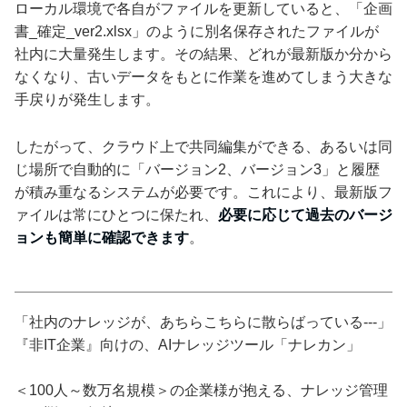
ローカル環境で各自がファイルを更新していると、「企画
書_確定_ver2.xlsx」のように別名保存されたファイルが
社内に大量発生します。その結果、どれが最新版か分から
なくなり、古いデータをもとに作業を進めてしまう大きな
手戻りが発生します。
したがって、クラウド上で共同編集ができる、あるいは同
じ場所で自動的に「バージョン2、バージョン3」と履歴
が積み重なるシステムが必要です。これにより、最新版フ
ァイルは常にひとつに保たれ、
必要に応じて過去のバージ
ョンも簡単に確認できます
。
「社内のナレッジが、あちらこちらに散らばっている---」
『非IT企業』向けの、AIナレッジツール「ナレカン」
＜100人～数万名規模＞の企業様が抱える、ナレッジ管理