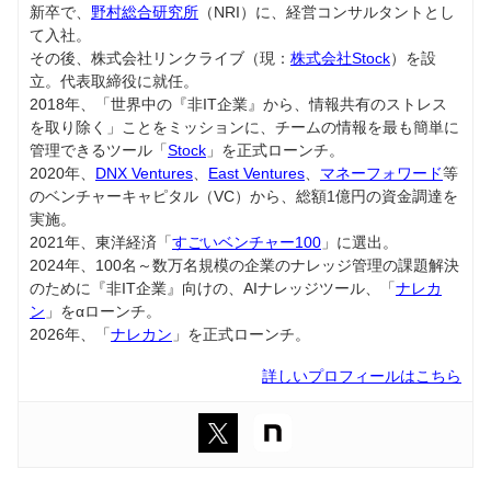
新卒で、
野村総合研究所
（NRI）に、経営コンサルタントとし
て入社。
その後、株式会社リンクライブ（現：
株式会社Stock
）を設
立。代表取締役に就任。
2018年、「世界中の『非IT企業』から、情報共有のストレス
を取り除く」ことをミッションに、チームの情報を最も簡単に
管理できるツール「
Stock
」を正式ローンチ。
2020年、
DNX Ventures
、
East Ventures
、
マネーフォワード
等
のベンチャーキャピタル（VC）から、総額1億円の資金調達を
実施。
2021年、東洋経済「
すごいベンチャー100
」に選出。
2024年、100名～数万名規模の企業のナレッジ管理の課題解決
のために『非IT企業』向けの、AIナレッジツール、「
ナレカ
ン
」をαローンチ。
2026年、「
ナレカン
」を正式ローンチ。
詳しいプロフィールはこちら