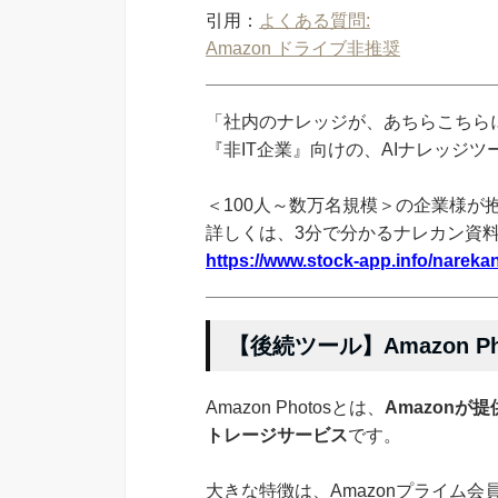
引用：
よくある質問:
Amazon ドライブ非推奨
「社内のナレッジが、あちらこちらに
『非IT企業』向けの、AIナレッジ
＜100人～数万名規模＞の企業様が
詳しくは、3分で分かるナレカン資
https://www.stock-app.info/narekan
【後続ツール】Amazon P
Amazon Photosとは、
Amazon
トレージサービス
です。
大きな特徴は、Amazonプライム