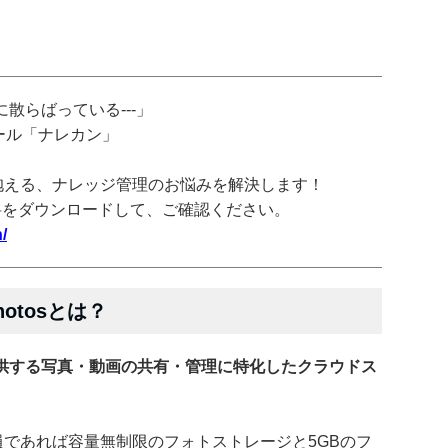
散らばっている---」
ツール「ナレカン」
抱える、ナレッジ管理のお悩みを解決します！
料をダウンロードして、ご確認ください。
/
hotosとは？
が提供する写真・動画の共有・管理に特化したクラウドス
会員であれば容量無制限のフォトストレージと5GBのフ