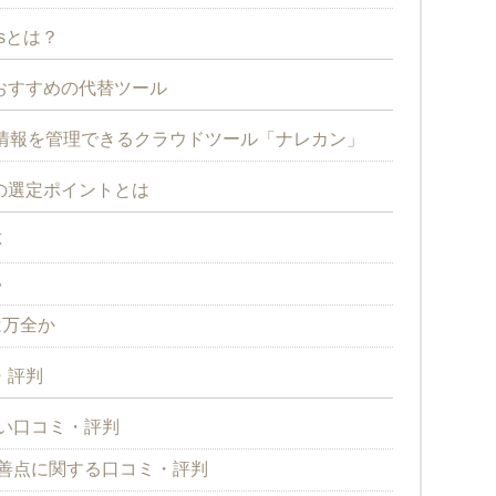
osとは？
了後におすすめの代替ツール
情報を管理できるクラウドツール「ナレカン」
移行先の選定ポイントとは
応
い
は万全か
ミ・評判
eの良い口コミ・評判
iveの改善点に関する口コミ・評判