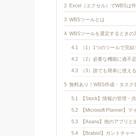
2
Excel（エクセル）でWBSは
3
WBSツールとは
4
WBSツールを選定するときの
4.1
（1）1つのツールで完結
4.2
（2）必要な機能に過不
4.3
（3）誰でも簡単に使え
5
無料あり！WBS作成・タスク
5.1
【Stock】情報の管理
5.2
【Microsoft Plan
5.3
【Asana】他のアプリ
5.4
【Brabio!】ガントチ