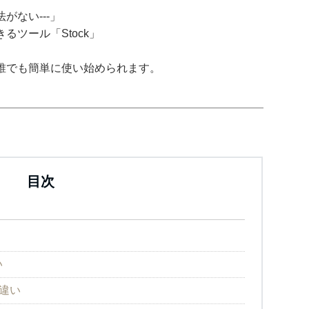
がない---」
ツール「Stock」
誰でも簡単に使い始められます。
目次
い
違い