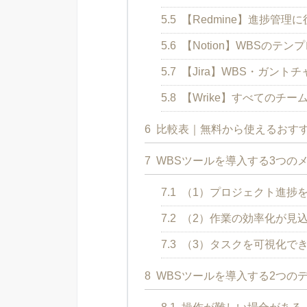
5.5
【Redmine】進捗管理
5.6
【Notion】WBSのテ
5.7
【Jira】WBS・ガント
5.8
【Wrike】すべてのチ
6
比較表｜無料から使えるおすす
7
WBSツールを導入する3つの
7.1
（1）プロジェクト進捗
7.2
（2）作業の効率化が見
7.3
（3）タスクを可視化で
8
WBSツールを導入する2つの