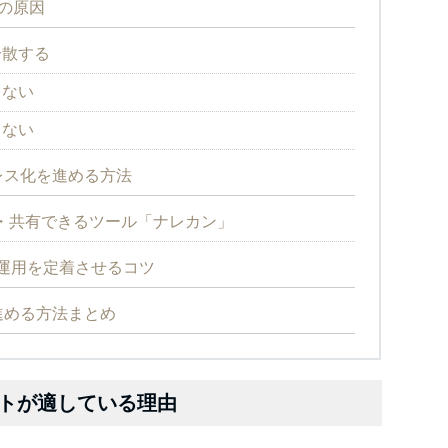
の原因
分散する
らない
しない
レス化を進める方法
・共有できるツール「ナレカン」
運用を定着させるコツ
進める方法まとめ
トが適している理由