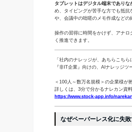
タブレットはデジタル端末でありな
め、タイピングが苦手な方でも抵抗
や、会議中の咄嗟のメモ作成などの
操作の習得に時間をかけず、アナロ
く推進できます。
「社内のナレッジが、あちらこちらに
『非IT企業』向けの、AIナレッジ
＜100人～数万名規模＞の企業様が
詳しくは、3分で分かるナレカン資
https://www.stock-app.info/narekan
なぜペーパーレス化に失敗