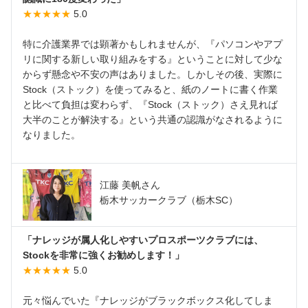
★★★★★
5.0
特に介護業界では顕著かもしれませんが、『パソコンやアプ
リに関する新しい取り組みをする』ということに対して少な
からず懸念や不安の声はありました。しかしその後、実際に
Stock（ストック）を使ってみると、紙のノートに書く作業
と比べて負担は変わらず、『Stock（ストック）さえ見れば
大半のことが解決する』という共通の認識がなされるように
なりました。
江藤 美帆さん
栃木サッカークラブ（栃木SC）
「ナレッジが属人化しやすいプロスポーツクラブには、
Stockを非常に強くお勧めします！」
★★★★★
5.0
元々悩んでいた『ナレッジがブラックボックス化してしま