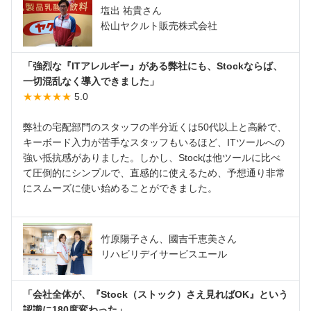
塩出 祐貴さん
松山ヤクルト販売株式会社
「強烈な『ITアレルギー』がある弊社にも、Stockならば、
一切混乱なく導入できました」
★★★★★
5.0
弊社の宅配部門のスタッフの半分近くは50代以上と高齢で、
キーボード入力が苦手なスタッフもいるほど、ITツールへの
強い抵抗感がありました。しかし、Stockは他ツールに比べ
て圧倒的にシンプルで、直感的に使えるため、予想通り非常
にスムーズに使い始めることができました。
竹原陽子さん、國吉千恵美さん
リハビリデイサービスエール
「会社全体が、『Stock（ストック）さえ見ればOK』という
認識に180度変わった」