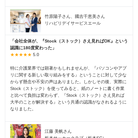
竹原陽子さん、國吉千恵美さん
リハビリデイサービスエール
「会社全体が、『Stock（ストック）さえ見ればOK』という
認識に180度変わった」
★★★★★
5.0
特に介護業界では顕著かもしれませんが、『パソコンやアプ
リに関する新しい取り組みをする』ということに対して少な
からず懸念や不安の声はありました。しかしその後、実際に
Stock（ストック）を使ってみると、紙のノートに書く作業
と比べて負担は変わらず、『Stock（ストック）さえ見れば
大半のことが解決する』という共通の認識がなされるように
なりました。
江藤 美帆さん
栃木サッカークラブ（栃木SC）