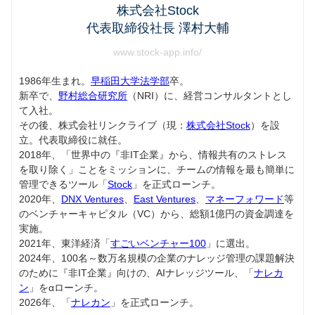
株式会社Stock
代表取締役社長 澤村大輔
www.stock-app.info/
1986年生まれ。
早稲田大学法学部
卒。
新卒で、
野村総合研究所
（NRI）に、経営コンサルタントとし
て入社。
その後、株式会社リンクライブ（現：
株式会社Stock
）を設
立。代表取締役に就任。
2018年、「世界中の『非IT企業』から、情報共有のストレス
を取り除く」ことをミッションに、チームの情報を最も簡単に
管理できるツール「
Stock
」を正式ローンチ。
2020年、
DNX Ventures
、
East Ventures
、
マネーフォワード
等
のベンチャーキャピタル（VC）から、総額1億円の資金調達を
実施。
2021年、東洋経済「
すごいベンチャー100
」に選出。
2024年、100名～数万名規模の企業のナレッジ管理の課題解決
のために『非IT企業』向けの、AIナレッジツール、「
ナレカ
ン
」をαローンチ。
2026年、「
ナレカン
」を正式ローンチ。