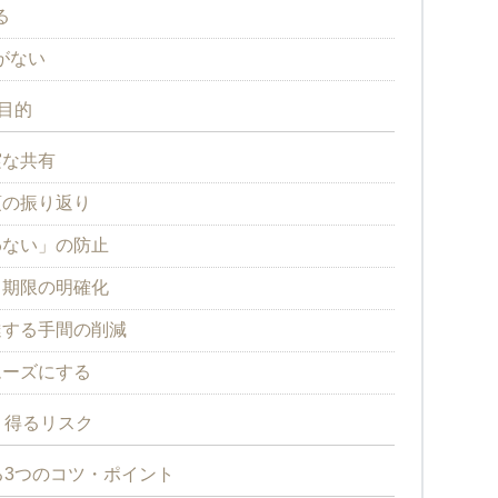
る
がない
目的
実な共有
項の振り返り
わない」の防止
・期限の明確化
達する手間の削減
ムーズにする
り得るリスク
3つのコツ・ポイント