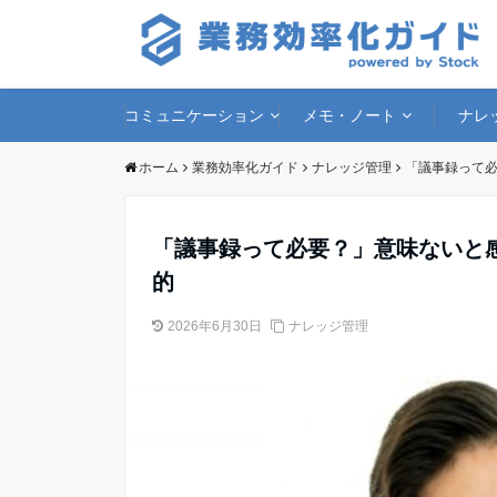
コミュニケーション
メモ・ノート
ナレ
ホーム
業務効率化ガイド
ナレッジ管理
「議事録って
「議事録って必要？」意味ないと
的
2026年6月30日
ナレッジ管理