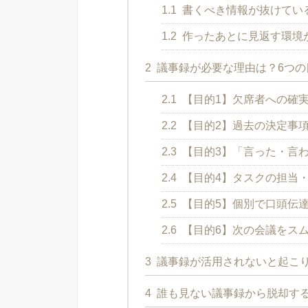
1.1
書くべき情報が抜けてい
1.2
作ったあとに見返す環境
2
議事録が必要な理由は？6つの
2.1
【目的1】欠席者への確
2.2
【目的2】過去の決定事
2.3
【目的3】「言った・言
2.4
【目的4】タスクの担当
2.5
【目的5】個別で口頭伝
2.6
【目的6】次の会議をス
3
議事録が活用されないと起こ
4
誰も見ない議事録から脱却する