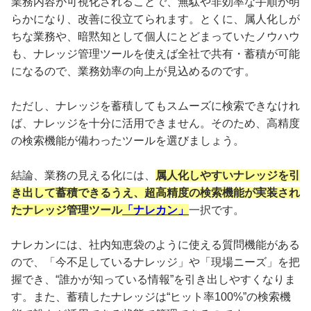
業務内容が可視化されることで、無駄や非効率な手順が明
らかになり、改善に役立てられます。とくに、属人化しが
ちな業務や、暗黙知として個人にとどまっていたノウハウ
も、ナレッジ管理ツールを使えば全社で共有・蓄積が可能
になるので、業務効率の向上が見込めるのです。
ただし、ナレッジを蓄積してもスムーズに検索できなけれ
ば、ナレッジを十分に活用できません。そのため、高精度
の検索機能が備わったツールを選びましょう。
結論、業務の見える化には、
属人化しやすいナレッジを引
き出して蓄積できるうえ、超高精度の検索機能が実装され
たナレッジ管理ツール
「ナレカン」
一択です。
ナレカンには、社内知恵袋のように使える質問機能がある
ので、「今不足しているナレッジ」や「現場ニーズ」を把
握でき、“誰かが知っている情報”を引き出しやすくなりま
す。また、蓄積したナレッジは“ヒット率100%”の検索機