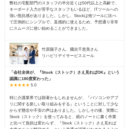
弊社の宅配部門のスタッフの半分近くは50代以上と高齢で、
キーボード入力が苦手なスタッフもいるほど、ITツールへの
強い抵抗感がありました。しかし、Stockは他ツールに比べ
て圧倒的にシンプルで、直感的に使えるため、予想通り非常
にスムーズに使い始めることができました。
竹原陽子さん、國吉千恵美さん
リハビリデイサービスエール
「会社全体が、『Stock（ストック）さえ見ればOK』という
認識に180度変わった」
★★★★★
5.0
特に介護業界では顕著かもしれませんが、『パソコンやアプ
リに関する新しい取り組みをする』ということに対して少な
からず懸念や不安の声はありました。しかしその後、実際に
Stock（ストック）を使ってみると、紙のノートに書く作業
と比べて負担は変わらず、『Stock（ストック）さえ見れば