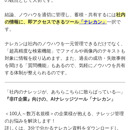
の観点として大切です。
結論、ノウハウを適切に管理し、蓄積・共有するには
社内
の情報に、即アクセスできるツール
「ナレカン」
一択で
す。
ナレカンは社内のノウハウを一元管理できるだけでなく、
「超高精度な検索機能」でファイルや画像内のテキストも
対象に情報を絞り込めます。また、過去の成功・失敗事例
を聞ける「質問機能」もあるので、気軽にノウハウを共有
する体制が整えられるのです。
「社内のナレッジが、あちらこちらに散らばっている---」
『非IT企業』向けの、AIナレッジツール「ナレカン」
＜100人～数万名規模＞の企業様が抱える、ナレッジ管理
のお悩みを解決します！
詳しくは、3分で分かるナレカン資料をダウンロードし