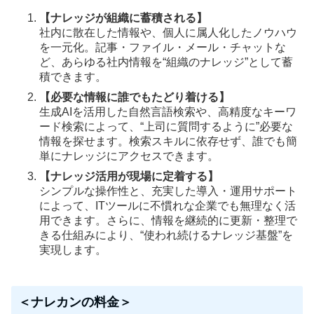
【ナレッジが組織に蓄積される】
社内に散在した情報や、個人に属人化したノウハウ
を一元化。記事・ファイル・メール・チャットな
ど、あらゆる社内情報を“組織のナレッジ”として蓄
積できます。
【必要な情報に誰でもたどり着ける】
生成AIを活用した自然言語検索や、高精度なキーワ
ード検索によって、“上司に質問するように”必要な
情報を探せます。検索スキルに依存せず、誰でも簡
単にナレッジにアクセスできます。
【ナレッジ活用が現場に定着する】
シンプルな操作性と、充実した導入・運用サポート
によって、ITツールに不慣れな企業でも無理なく活
用できます。さらに、情報を継続的に更新・整理で
きる仕組みにより、“使われ続けるナレッジ基盤”を
実現します。
＜ナレカンの料金＞