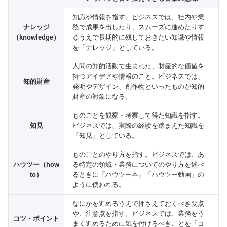
知識や情報を指す。ビジネスでは、社内や業
ナレッジ
務で成果を出したり、スムーズに進めたりす
（knowledge）
るうえで長期的に残しておきたい知識や情報
を「ナレッジ」としている。
人間の知的活動で生まれた、財産的な価値を
持つアイデアや情報のこと。ビジネスでは、
知的財産
発明やデザイン、創作物といったものが知的
財産の対象になる。
ものごとを観察・考察して得た知識を指す。
知見
ビジネスでは、実際の経験を踏まえた知識を
「知見」としている。
ものごとのやり方を指す。ビジネスでは、あ
ハウツー（how
る特定の領域・業務についてのやり方を述べ
to）
るときに「ハウツー本」「ハウツー動画」の
ように使われる。
なにかを進めるうえで押さえておくべき要点
や、注意点を指す。ビジネスでは、業務をう
コツ・ポイント
まく進めるために気を付けるべきことを「コ