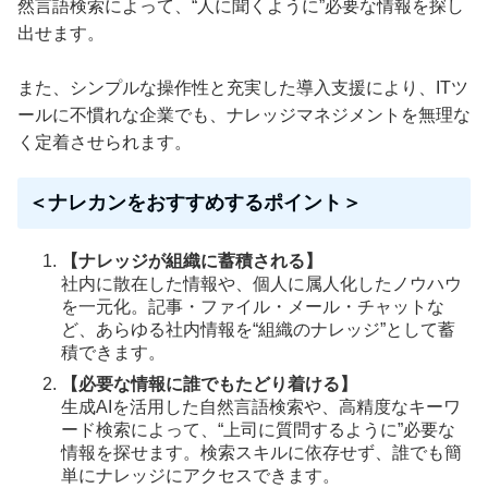
然言語検索によって、“人に聞くように”必要な情報を探し
出せます。
また、シンプルな操作性と充実した導入支援により、ITツ
ールに不慣れな企業でも、ナレッジマネジメントを無理な
く定着させられます。
＜ナレカンをおすすめするポイント＞
【ナレッジが組織に蓄積される】
社内に散在した情報や、個人に属人化したノウハウ
を一元化。記事・ファイル・メール・チャットな
ど、あらゆる社内情報を“組織のナレッジ”として蓄
積できます。
【必要な情報に誰でもたどり着ける】
生成AIを活用した自然言語検索や、高精度なキーワ
ード検索によって、“上司に質問するように”必要な
情報を探せます。検索スキルに依存せず、誰でも簡
単にナレッジにアクセスできます。