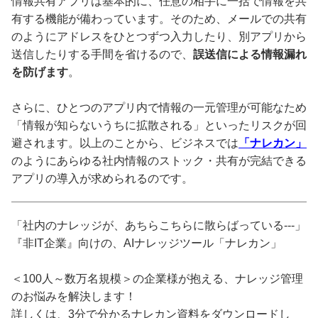
情報共有アプリは基本的に、任意の相手に一括で情報を共
有する機能が備わっています。そのため、メールでの共有
のようにアドレスをひとつずつ入力したり、別アプリから
送信したりする手間を省けるので、
誤送信による情報漏れ
を防げます
。
さらに、ひとつのアプリ内で情報の一元管理が可能なため
「情報が知らないうちに拡散される」といったリスクが回
避されます。以上のことから、ビジネスでは
「ナレカン」
のようにあらゆる社内情報のストック・共有が完結できる
アプリの導入が求められるのです。
「社内のナレッジが、あちらこちらに散らばっている---」
『非IT企業』向けの、AIナレッジツール「ナレカン」
＜100人～数万名規模＞の企業様が抱える、ナレッジ管理
のお悩みを解決します！
詳しくは、3分で分かるナレカン資料をダウンロードし