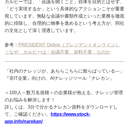
カルビーでは、「会議を開くこと」自体を目的とはせず、
「どう実現するか」という具体的なアクションこそが重要
視しています。無駄な会議や書類作成といった業務を徹底
的に排除し、合理的に物事を進めるという考え方が、同社
の文化として深く浸透しています。
参考：
PRESIDENT Online（プレジデントオンライン）
｜なぜ、カルビーは「会議不要、資料不要」なのか
「社内のナレッジが、あちらこちらに散らばっている---」
『非IT企業』向けの、AIナレッジツール「ナレカン」
＜100人～数万名規模＞の企業様が抱える、ナレッジ管理
のお悩みを解決します！
詳しくは、3分で分かるナレカン資料をダウンロードし
て、ご確認ください。
https://www.stock-
app.info/narekan/