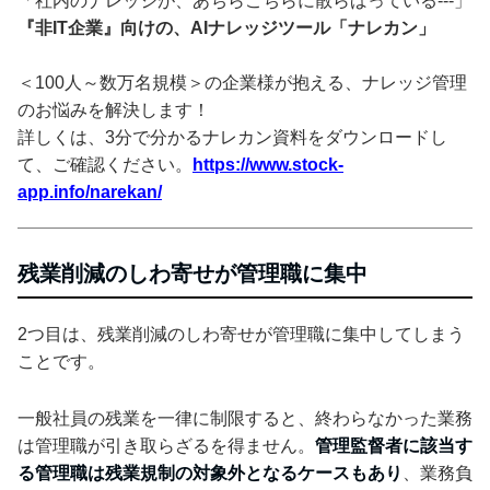
「社内のナレッジが、あちらこちらに散らばっている---」
『非IT企業』向けの、AIナレッジツール「ナレカン」
＜100人～数万名規模＞の企業様が抱える、ナレッジ管理
のお悩みを解決します！
詳しくは、3分で分かるナレカン資料をダウンロードし
て、ご確認ください。
https://www.stock-
app.info/narekan/
残業削減のしわ寄せが管理職に集中
2つ目は、残業削減のしわ寄せが管理職に集中してしまう
ことです。
一般社員の残業を一律に制限すると、終わらなかった業務
は管理職が引き取らざるを得ません。
管理監督者に該当す
る管理職は残業規制の対象外となるケースもあり
、業務負