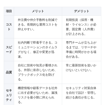
項目
メリット
デメリット
外注費や仲介手数料を削減で
初期投資（採用・機
コス
きる。長期的な運用コストを
材・ライセンス）が必
ト
抑えやすい。
要。固定費（人件費）
が計上される。
社内判断で即着手できる。コ
専門チームが立ち上が
スピ
ミュニケーションのタイムラ
るまでは、リサーチや
ード
グがなく、修正や変更が迅
準備に時間がかかる場
速。
合がある。
自社に技術や知見が蓄積され
常に最新技術を追いか
る。外部に依存しないため、
けないといけない。
品質
ブラックボックス化を防げ
る。
機密情報や顧客データを社外
セキュリティ対策自体
セキ
に出す必要がないため、漏洩
を自社で設計・管理し
ュリ
リスクを最小限に抑えられ
続ける責任が生じる。
ティ
る。