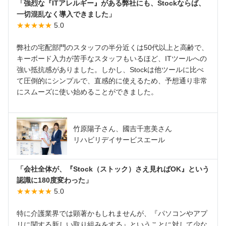
「強烈な『ITアレルギー』がある弊社にも、Stockならば、
一切混乱なく導入できました」
★★★★★
5.0
弊社の宅配部門のスタッフの半分近くは50代以上と高齢で、
キーボード入力が苦手なスタッフもいるほど、ITツールへの
強い抵抗感がありました。しかし、Stockは他ツールに比べ
て圧倒的にシンプルで、直感的に使えるため、予想通り非常
にスムーズに使い始めることができました。
竹原陽子さん、國吉千恵美さん
リハビリデイサービスエール
「会社全体が、『Stock（ストック）さえ見ればOK』という
認識に180度変わった」
★★★★★
5.0
特に介護業界では顕著かもしれませんが、『パソコンやアプ
リに関する新しい取り組みをする』ということに対して少な