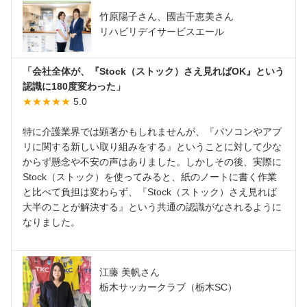
竹原陽子さん、國吉千恵美さん
リハビリデイサービスエール
「会社全体が、『Stock（ストック）さえ見ればOK』という
認識に180度変わった」
★★★★★
5.0
特に介護業界では顕著かもしれませんが、『パソコンやアプ
リに関する新しい取り組みをする』ということに対して少な
からず懸念や不安の声はありました。しかしその後、実際に
Stock（ストック）を使ってみると、紙のノートに書く作業
と比べて負担は変わらず、『Stock（ストック）さえ見れば
大半のことが解決する』という共通の認識がなされるように
なりました。
江藤 美帆さん
栃木サッカークラブ（栃木SC）