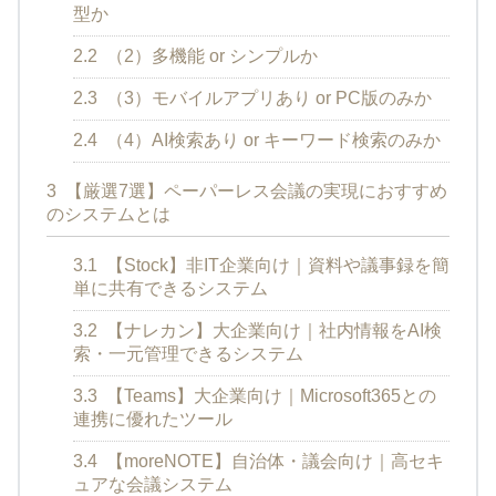
型か
2.2
（2）多機能 or シンプルか
2.3
（3）モバイルアプリあり or PC版のみか
2.4
（4）AI検索あり or キーワード検索のみか
3
【厳選7選】ペーパーレス会議の実現におすすめ
のシステムとは
3.1
【Stock】非IT企業向け｜資料や議事録を簡
単に共有できるシステム
3.2
【ナレカン】大企業向け｜社内情報をAI検
索・一元管理できるシステム
3.3
【Teams】大企業向け｜Microsoft365との
連携に優れたツール
3.4
【moreNOTE】自治体・議会向け｜高セキ
ュアな会議システム