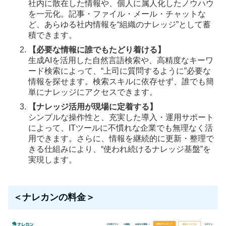
社内に散在した情報や、個人に属人化したノウハウ
を一元化。記事・ファイル・メール・チャットな
ど、あらゆる社内情報を“組織のナレッジ”として蓄
積できます。
【必要な情報に誰でもたどり着ける】
生成AIを活用した自然言語検索や、高精度なキーワ
ード検索によって、“上司に質問するように”必要な
情報を探せます。検索スキルに依存せず、誰でも簡
単にナレッジにアクセスできます。
【ナレッジ活用が現場に定着する】
シンプルな操作性と、充実した導入・運用サポート
によって、ITツールに不慣れな企業でも無理なく活
用できます。さらに、情報を継続的に更新・整理で
きる仕組みにより、“使われ続けるナレッジ基盤”を
実現します。
＜ナレカンの料金＞