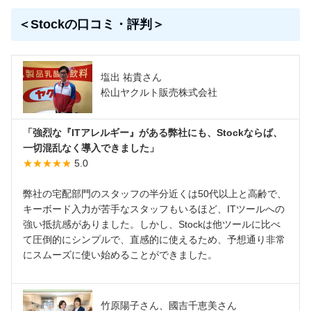
＜Stockの口コミ・評判＞
塩出 祐貴さん
松山ヤクルト販売株式会社
「強烈な『ITアレルギー』がある弊社にも、Stockならば、
一切混乱なく導入できました」
★★★★★
5.0
弊社の宅配部門のスタッフの半分近くは50代以上と高齢で、
キーボード入力が苦手なスタッフもいるほど、ITツールへの
強い抵抗感がありました。しかし、Stockは他ツールに比べ
て圧倒的にシンプルで、直感的に使えるため、予想通り非常
にスムーズに使い始めることができました。
竹原陽子さん、國吉千恵美さん