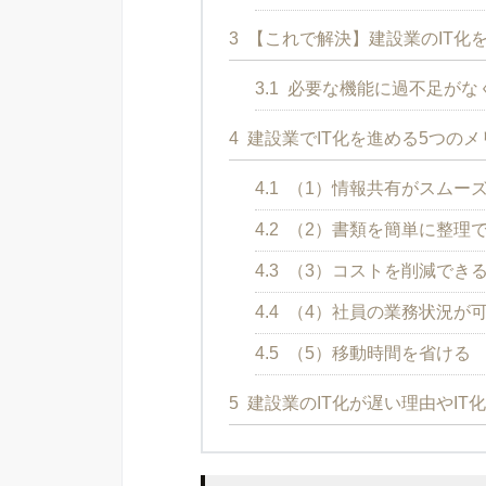
3
【これで解決】建設業のIT化
3.1
必要な機能に過不足がなくシ
4
建設業でIT化を進める5つのメ
4.1
（1）情報共有がスムー
4.2
（2）書類を簡単に整理
4.3
（3）コストを削減でき
4.4
（4）社員の業務状況が
4.5
（5）移動時間を省ける
5
建設業のIT化が遅い理由やIT