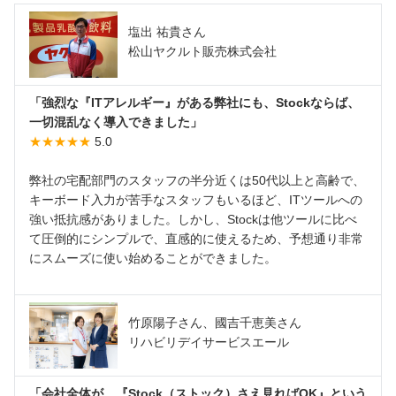
塩出 祐貴さん
松山ヤクルト販売株式会社
「強烈な『ITアレルギー』がある弊社にも、Stockならば、
一切混乱なく導入できました」
★★★★★
5.0
弊社の宅配部門のスタッフの半分近くは50代以上と高齢で、
キーボード入力が苦手なスタッフもいるほど、ITツールへの
強い抵抗感がありました。しかし、Stockは他ツールに比べ
て圧倒的にシンプルで、直感的に使えるため、予想通り非常
にスムーズに使い始めることができました。
竹原陽子さん、國吉千恵美さん
リハビリデイサービスエール
「会社全体が、『Stock（ストック）さえ見ればOK』という