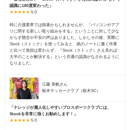
認識に180度変わった」
★★★★★
5.0
特に介護業界では顕著かもしれませんが、『パソコンやアプ
リに関する新しい取り組みをする』ということに対して少な
からず懸念や不安の声はありました。しかしその後、実際に
Stock（ストック）を使ってみると、紙のノートに書く作業
と比べて負担は変わらず、『Stock（ストック）さえ見れば
大半のことが解決する』という共通の認識がなされるように
なりました。
江藤 美帆さん
栃木サッカークラブ（栃木SC）
「ナレッジが属人化しやすいプロスポーツクラブには、
Stockを非常に強くお勧めします！」
★★★★★
5.0