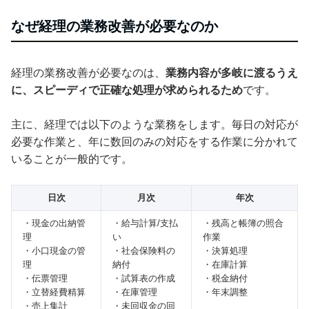
なぜ経理の業務改善が必要なのか
経理の業務改善が必要なのは、
業務内容が多岐に渡るうえ
に、スピーディで正確な処理が求められるため
です。
主に、経理では以下のような業務をします。毎日の対応が
必要な作業と、年に数回のみの対応をする作業に分かれて
いることが一般的です。
日次
月次
年次
・現金の出納管
・給与計算/支払
・残高と帳簿の照合
理
い
作業
・小口現金の管
・社会保険料の
・決算処理
理
納付
・在庫計算
・伝票管理
・試算表の作成
・税金納付
・立替経費精算
・在庫管理
・年末調整
・売上集計
・未回収金の回