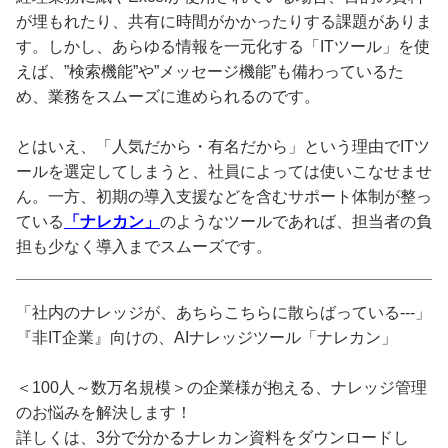
が埋もれたり、共有に時間がかかったりする課題がありま
す。しかし、あらゆる情報を一元化する「ITツール」を使
えば、”検索機能”や”メッセージ機能”も備わっているた
め、業務をスムーズに進められるのです。
とはいえ、「人気だから・有名だから」という理由でITツ
ールを選定してしまうと、社員によっては使いこなせませ
ん。一方、初期の導入支援などを含むサポート体制が整っ
ている
「ナレカン」
のようなツールであれば、担当者の負
担も少なく導入までスムーズです。
「社内のナレッジが、あちらこちらに散らばっている---」
『非IT企業』向けの、AIナレッジツール「ナレカン」
＜100人～数万名規模＞の企業様が抱える、ナレッジ管理
のお悩みを解決します！
詳しくは、3分で分かるナレカン資料をダウンロードし