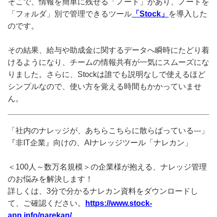
そこで、情報を簡単に残せる「ノート」があり、ノートを
「フォルダ」別で管理できるツール
「Stock」
を導入した
のです。
その結果、給与や助成金に関するデータへ瞬時にたどり着
けるようになり、チームの情報共有が一気にスムーズにな
りました。さらに、Stockは誰でも説明なしで使えるほど
シンプルなので、使い方を覚える時間もかかっていませ
ん。
「社内のナレッジが、あちらこちらに散らばっている---」
『非IT企業』向けの、AIナレッジツール「ナレカン」
＜100人～数万名規模＞の企業様が抱える、ナレッジ管理
のお悩みを解決します！
詳しくは、3分で分かるナレカン資料をダウンロードし
て、ご確認ください。
https://www.stock-
app.info/narekan/