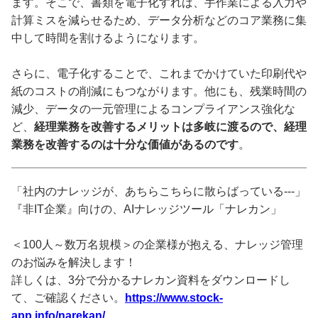
ます。そこで、書類を電子化すれば、手作業による入力や
計算ミスを減らせるため、データ分析などのコア業務に集
中して時間を割けるようになります。
さらに、電子化することで、これまでかけていた印刷代や
紙のコストの削減にもつながります。他にも、残業時間の
減少、データの一元管理によるコンプライアンス強化な
ど、
経理業務を改善するメリットは多岐に渡るので、経理
業務を改善するのは十分な価値があるのです
。
「社内のナレッジが、あちらこちらに散らばっている---」
『非IT企業』向けの、AIナレッジツール「ナレカン」
＜100人～数万名規模＞の企業様が抱える、ナレッジ管理
のお悩みを解決します！
詳しくは、3分で分かるナレカン資料をダウンロードし
て、ご確認ください。
https://www.stock-
app.info/narekan/