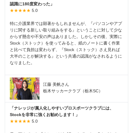
認識に180度変わった」
★★★★★
5.0
特に介護業界では顕著かもしれませんが、『パソコンやアプ
リに関する新しい取り組みをする』ということに対して少な
からず懸念や不安の声はありました。しかしその後、実際に
Stock（ストック）を使ってみると、紙のノートに書く作業
と比べて負担は変わらず、『Stock（ストック）さえ見れば
大半のことが解決する』という共通の認識がなされるように
なりました。
江藤 美帆さん
栃木サッカークラブ（栃木SC）
「ナレッジが属人化しやすいプロスポーツクラブには、
Stockを非常に強くお勧めします！」
★★★★★
5.0