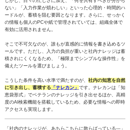
しかし、日々の忙しさに加え、「何を共有すべきか分から
ない」「入力作業が煩わしい」といった心理的・時間的ハ
ードルが、蓄積を阻む要因となります。さらに、せっかく
の情報も個人のPCや紙で管理されていては、組織全体で
有効に活用されません。
そこで不可欠なのが、誰もが直感的に情報を書き込めるツ
ールです。ただし、入力の負担が重いと社内ナレッジは蓄
積されにくくなるため、「極限までシンプルな操作性」を
備えたツールを選びましょう。
こうした条件を高い水準で満たすのが、
社内の知恵を自然
に引き出し、蓄積する
「ナレカン」
です。ナレカンは「知
恵袋形式」でベテランのナレッジを引き出せるほか、高精
度のAI検索機能を搭載しているため、必要な情報への即時
アクセスも実現します。
「社内のナレッジが、あちらこちらに散らばっている---」