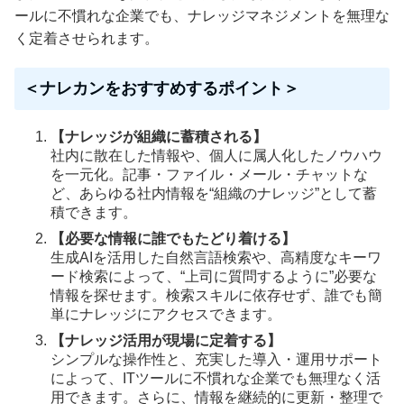
ールに不慣れな企業でも、ナレッジマネジメントを無理な
く定着させられます。
＜ナレカンをおすすめするポイント＞
【ナレッジが組織に蓄積される】
社内に散在した情報や、個人に属人化したノウハウ
を一元化。記事・ファイル・メール・チャットな
ど、あらゆる社内情報を“組織のナレッジ”として蓄
積できます。
【必要な情報に誰でもたどり着ける】
生成AIを活用した自然言語検索や、高精度なキーワ
ード検索によって、“上司に質問するように”必要な
情報を探せます。検索スキルに依存せず、誰でも簡
単にナレッジにアクセスできます。
【ナレッジ活用が現場に定着する】
シンプルな操作性と、充実した導入・運用サポート
によって、ITツールに不慣れな企業でも無理なく活
用できます。さらに、情報を継続的に更新・整理で