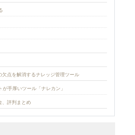
る
）の欠点を解消するナレッジ管理ツール
トが手厚いツール「ナレカン」
金、評判まとめ