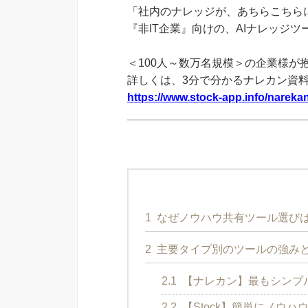
「社内のナレッジが、あちらこちらに
『非IT企業』向けの、AIナレッジ
＜100人～数万名規模＞の企業様が
詳しくは、3分で分かるナレカン資
https://www.stock-app.info/narekan
1
なぜノウハウ共有ツール選び
2
主要タイプ別のツールの強み
2.1
【ナレカン】最もシンプ
2.2
【Stock】簡単にノウ