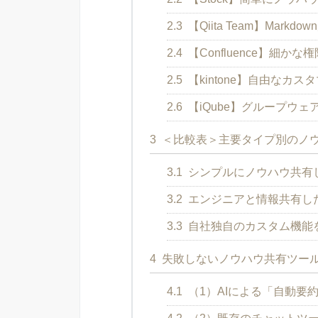
2.3
【Qiita Team】Mar
2.4
【Confluence】細かな
2.5
【kintone】自由なカ
2.6
【iQube】グループウ
3
＜比較表＞主要タイプ別のノ
3.1
シンプルにノウハウ共有
3.2
エンジニアと情報共有し
3.3
自社独自のカスタム機能
4
失敗しないノウハウ共有ツール
4.1
（1）AIによる「自動要